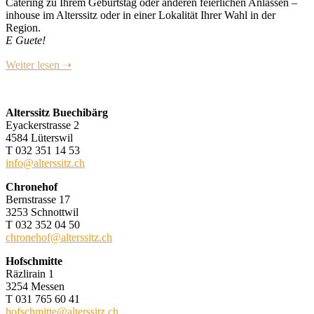
Catering zu Ihrem Geburtstag oder anderen feierlichen Anlässen –
inhouse im Alterssitz oder in einer Lokalität Ihrer Wahl in der
Region.
E Guete!
Weiter lesen ➝
Alterssitz Buechibärg
Eyackerstrasse 2
4584 Lüterswil
T 032 351 14 53
info@alterssitz.ch
Chronehof
Bernstrasse 17
3253 Schnottwil
T 032 352 04 50
chronehof@alterssitz.ch
Hofschmitte
Räzlirain 1
3254 Messen
T 031 765 60 41
hofschmitte@alterssitz.ch