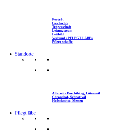
Porträt
Geschichte
Trägerschaft
Leitungsteam
Leitbild
Verbund «PFLEGT LÄBE»
Pflegt schaffe
Standorte
Alterssitz Buechibärg, Lüterswil
Chronehof, Schnottwil
Hofschmitte, Messen
Pflegt läbe