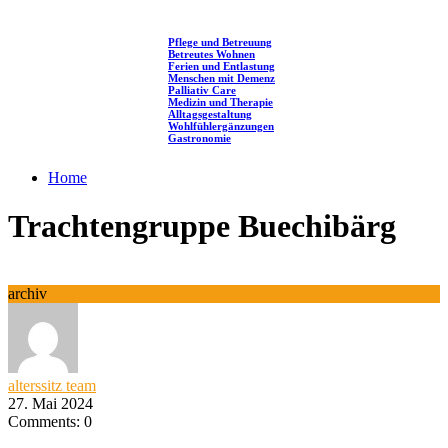
Pflege und Betreuung
Betreutes Wohnen
Ferien und Entlastung
Menschen mit Demenz
Palliativ Care
Medizin und Therapie
Alltagsgestaltung
Wohlfühlergänzungen
Gastronomie
Home
Trachtengruppe Buechibärg
archiv
alterssitz team
27. Mai 2024
Comments: 0