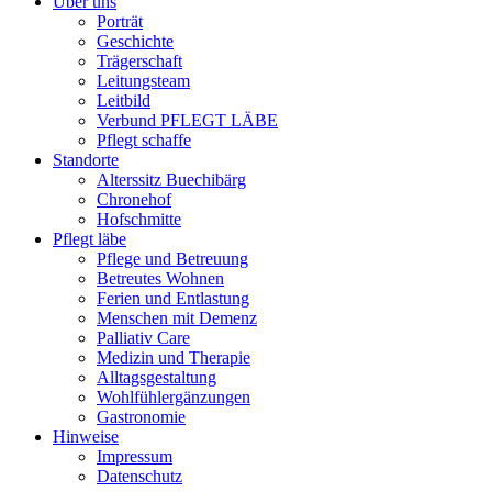
Über uns
Porträt
Geschichte
Trägerschaft
Leitungsteam
Leitbild
Verbund PFLEGT LÄBE
Pflegt schaffe
Standorte
Alterssitz Buechibärg
Chronehof
Hofschmitte
Pflegt läbe
Pflege und Betreuung
Betreutes Wohnen
Ferien und Entlastung
Menschen mit Demenz
Palliativ Care
Medizin und Therapie
Alltagsgestaltung
Wohlfühlergänzungen
Gastronomie
Hinweise
Impressum
Datenschutz