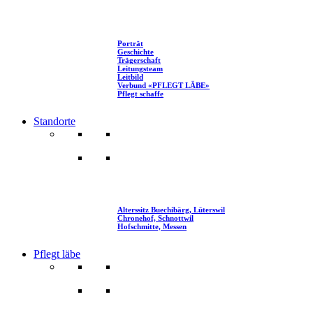
Porträt
Geschichte
Trägerschaft
Leitungsteam
Leitbild
Verbund «PFLEGT LÄBE»
Pflegt schaffe
Standorte
Alterssitz Buechibärg, Lüterswil
Chronehof, Schnottwil
Hofschmitte, Messen
Pflegt läbe